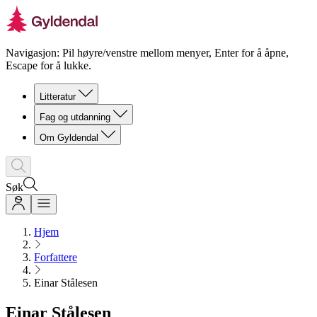
Navigasjon: Pil høyre/venstre mellom menyer, Enter for å åpne,
Escape for å lukke.
Litteratur
Fag og utdanning
Om Gyldendal
Søk
Hjem
Forfattere
Einar Stålesen
Einar Stålesen