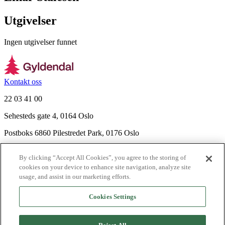
Utgivelser
Ingen utgivelser funnet
Kontakt oss
22 03 41 00
Sehesteds gate 4, 0164 Oslo
Postboks 6860 Pilestredet Park, 0176 Oslo
Finn frem
By clicking “Accept All Cookies”, you agree to the storing of
Nyhetsbrev
cookies on your device to enhance site navigation, analyze site
Ledige stillinger
usage, and assist in our marketing efforts.
Send inn manus
Cookies Settings
Om Gyldendal
Support