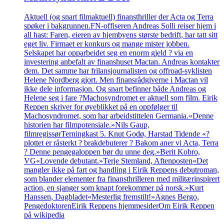
Aktuell (og snart filmaktuell) finansthriller der Acta og Terra
spøker i bakgrunnen.FN-offiseren Andreas Solli reiser hjem i
all hast: Faren, eieren av hjembyens største bedrift, har tatt sitt
eget liv. Firmaet er konkurs og mange mister jobben.
Selskapet har opparbeidet seg en enorm gjeld ? via en
investering anbefalt av finanshuset Mactan. Andreas kontakter
dem. Det samme har frilansjournalisten og offroad-syklisten
Helene Nordberg gjort. Men finansrådgiverne i Mactan vil
ikke dele informasjon. Og snart befinner både Andreas og
Helene seg i fare ?Machosyndromet er aktuell som film. Eirik
Reppen skriver for øyeblikket på en oppfølger til
Machosyndromet, som har arbeidstittelen Germania.«Denne
historien har filmpotensiale.»Nils Gaup,
filmregissørTerningkast 5. Knut Godø, Harstad Tidende «?
plottet er råsterkt ? brakdebuterer ? Bakom aner vi Acta, Terra
? Denne pengegaloppen bør du unne deg.»Berit Kobro,
VG«Lovende debutant.»Terje Stemland, Aftenposten«Det
mangler ikke på fart og handling i Eirik Reppens debutroman,
som blander elementer fra finansthrilleren med militærinspirert
action, en sjanger som knapt forekommer på norsk.»Kurt
Hanssen, Dagbladet«Mesterlig fremstilt!»Agnes Bergo,
PengedoktorenEirik Reppens hjemmesiderOm Eirik Reppen
på wikipedia