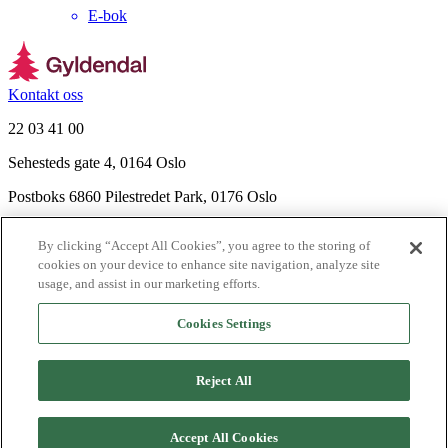
E-bok
Kontakt oss
22 03 41 00
Sehesteds gate 4, 0164 Oslo
Postboks 6860 Pilestredet Park, 0176 Oslo
Finn frem
By clicking “Accept All Cookies”, you agree to the storing of
Nyhetsbrev
cookies on your device to enhance site navigation, analyze site
Ledige stillinger
usage, and assist in our marketing efforts.
Send inn manus
Cookies Settings
Om Gyldendal
Support
Reject All
Presse
Agency
Accept All Cookies
©
2026
Gyldendal