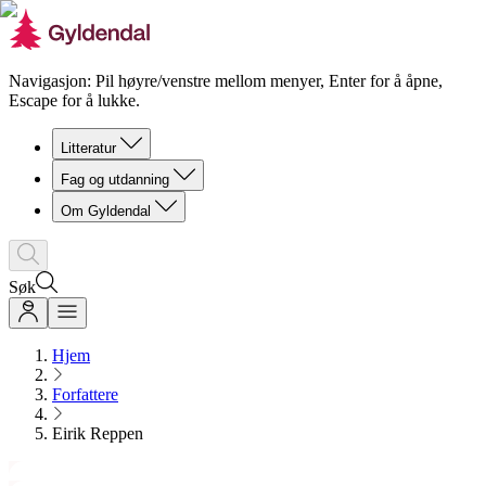
Navigasjon: Pil høyre/venstre mellom menyer, Enter for å åpne,
Escape for å lukke.
Litteratur
Fag og utdanning
Om Gyldendal
Søk
Hjem
Forfattere
Eirik Reppen