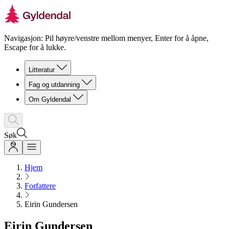
Navigasjon: Pil høyre/venstre mellom menyer, Enter for å åpne,
Escape for å lukke.
Litteratur
Fag og utdanning
Om Gyldendal
Søk
Hjem
Forfattere
Eirin Gundersen
Eirin Gundersen