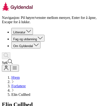
Navigasjon: Pil høyre/venstre mellom menyer, Enter for å åpne,
Escape for å lukke.
Litteratur
Fag og utdanning
Om Gyldendal
Søk
Hjem
Forfattere
Elin Cullhed
Elin Cullhed