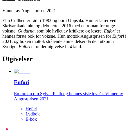
Vinner av Augustprisen 2021
Elin Cullhed er født i 1983 og bor i Uppsala. Hun er lærer ved
Skrivarakademin, og debuterte i 2016 med en roman for unge
voksne,
Gudarna
, som ble hyllet av kritikere og lesere.
Eufori
er
hennes første bok for voksne. Hun mottok Augustprisen for
Eufori
i
2021, og boken mottok strålende anmeldelser da den utkom i
Sverige.
Eufori
er under utgivelse i 24 land.
Utgivelser
Eufori
En roman om Sylvia Plath og hennes siste leveår. Vinner av
Augustprisen 2021.
Heftet
Lydbok
E-bok