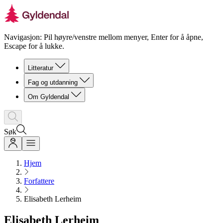
Navigasjon: Pil høyre/venstre mellom menyer, Enter for å åpne,
Escape for å lukke.
Litteratur
Fag og utdanning
Om Gyldendal
Søk
Hjem
Forfattere
Elisabeth Lerheim
Elisabeth Lerheim