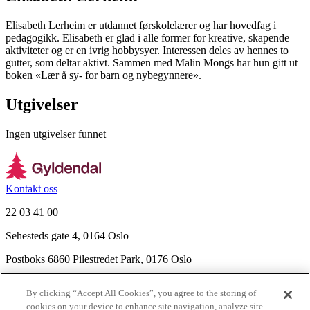
Elisabeth Lerheim er utdannet førskolelærer og har hovedfag i
pedagogikk. Elisabeth er glad i alle former for kreative, skapende
aktiviteter og er en ivrig hobbysyer. Interessen deles av hennes to
gutter, som deltar aktivt. Sammen med Malin Mongs har hun gitt ut
boken «Lær å sy- for barn og nybegynnere».
Utgivelser
Ingen utgivelser funnet
Kontakt oss
22 03 41 00
Sehesteds gate 4, 0164 Oslo
Postboks 6860 Pilestredet Park, 0176 Oslo
Finn frem
By clicking “Accept All Cookies”, you agree to the storing of
Nyhetsbrev
cookies on your device to enhance site navigation, analyze site