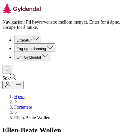
Navigasjon: Pil høyre/venstre mellom menyer, Enter for å åpne,
Escape for å lukke.
Litteratur
Fag og utdanning
Om Gyldendal
Søk
Hjem
Forfattere
Ellen-Beate Wollen
Ellen-Beate Wollen