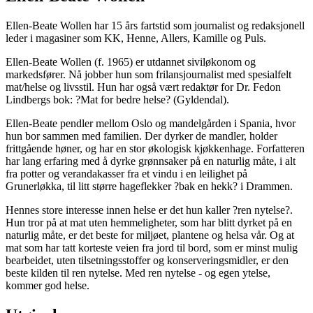
Ellen-Beate Wollen har 15 års fartstid som journalist og redaksjonell
leder i magasiner som KK, Henne, Allers, Kamille og Puls.
Ellen-Beate Wollen (f. 1965) er utdannet siviløkonom og
markedsfører. Nå jobber hun som frilansjournalist med spesialfelt
mat/helse og livsstil. Hun har også vært redaktør for Dr. Fedon
Lindbergs bok: ?Mat for bedre helse? (Gyldendal).
Ellen-Beate pendler mellom Oslo og mandelgården i Spania, hvor
hun bor sammen med familien. Der dyrker de mandler, holder
frittgående høner, og har en stor økologisk kjøkkenhage. Forfatteren
har lang erfaring med å dyrke grønnsaker på en naturlig måte, i alt
fra potter og verandakasser fra et vindu i en leilighet på
Grunerløkka, til litt større hageflekker ?bak en hekk? i Drammen.
Hennes store interesse innen helse er det hun kaller ?ren nytelse?.
Hun tror på at mat uten hemmeligheter, som har blitt dyrket på en
naturlig måte, er det beste for miljøet, plantene og helsa vår. Og at
mat som har tatt korteste veien fra jord til bord, som er minst mulig
bearbeidet, uten tilsetningsstoffer og konserveringsmidler, er den
beste kilden til ren nytelse. Med ren nytelse - og egen ytelse,
kommer god helse.