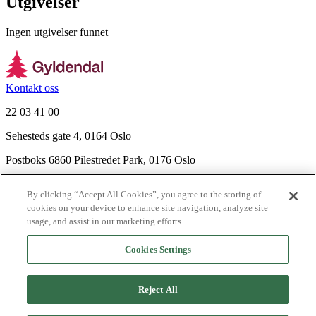
Utgivelser
Ingen utgivelser funnet
Kontakt oss
22 03 41 00
Sehesteds gate 4, 0164 Oslo
Postboks 6860 Pilestredet Park, 0176 Oslo
Finn frem
By clicking “Accept All Cookies”, you agree to the storing of
Nyhetsbrev
cookies on your device to enhance site navigation, analyze site
Ledige stillinger
usage, and assist in our marketing efforts.
Send inn manus
Cookies Settings
Om Gyldendal
Support
Reject All
Presse
Agency