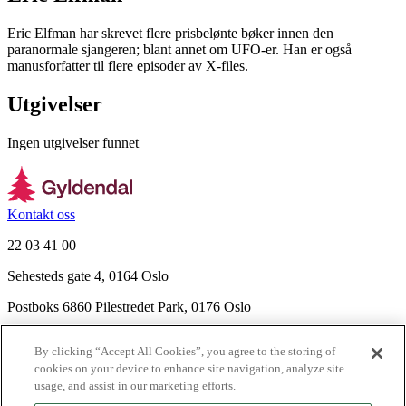
Eric Elfman har skrevet flere prisbelønte bøker innen den
paranormale sjangeren; blant annet om UFO-er. Han er også
manusforfatter til flere episoder av X-files.
Utgivelser
Ingen utgivelser funnet
Kontakt oss
22 03 41 00
Sehesteds gate 4, 0164 Oslo
Postboks 6860 Pilestredet Park, 0176 Oslo
Finn frem
By clicking “Accept All Cookies”, you agree to the storing of
Nyhetsbrev
cookies on your device to enhance site navigation, analyze site
Ledige stillinger
usage, and assist in our marketing efforts.
Send inn manus