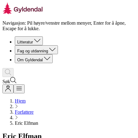
Navigasjon: Pil høyre/venstre mellom menyer, Enter for å åpne,
Escape for å lukke.
Litteratur
Fag og utdanning
Om Gyldendal
Søk
Hjem
Forfattere
Eric Elfman
Eric Elfman