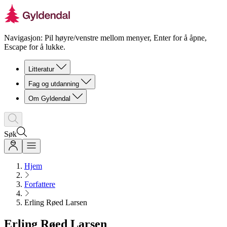
Navigasjon: Pil høyre/venstre mellom menyer, Enter for å åpne,
Escape for å lukke.
Litteratur
Fag og utdanning
Om Gyldendal
Søk
Hjem
Forfattere
Erling Røed Larsen
Erling Røed Larsen