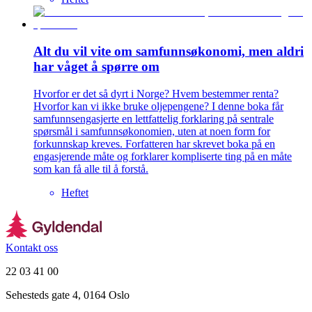
Alt du vil vite om samfunnsøkonomi, men aldri
har våget å spørre om
Hvorfor er det så dyrt i Norge? Hvem bestemmer renta?
Hvorfor kan vi ikke bruke oljepengene? I denne boka får
samfunnsengasjerte en lettfattelig forklaring på sentrale
spørsmål i samfunnsøkonomien, uten at noen form for
forkunnskap kreves. Forfatteren har skrevet boka på en
engasjerende måte og forklarer kompliserte ting på en måte
som kan få alle til å forstå.
Heftet
Kontakt oss
22 03 41 00
Sehesteds gate 4, 0164 Oslo