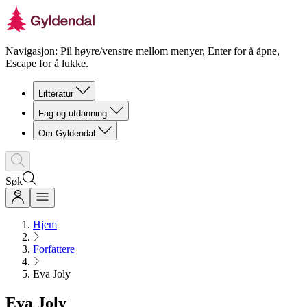
Navigasjon: Pil høyre/venstre mellom menyer, Enter for å åpne,
Escape for å lukke.
Litteratur
Fag og utdanning
Om Gyldendal
Søk
Hjem
Forfattere
Eva Joly
Eva Joly