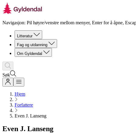
Navigasjon: Pil høyre/venstre mellom menyer, Enter for å åpne, Escap
Litteratur
Fag og utdanning
Om Gyldendal
Søk
Hjem
Forfattere
Even J. Lanseng
Even J. Lanseng