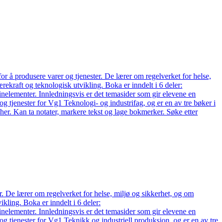
 å produsere varer og tjenester. De lærer om regelverket for helse,
rekraft og teknologisk utvikling. Boka er inndelt i 6 deler:
elementer. Innledningsvis er det temasider som gir elevene en
og tjenester for Vg1 Teknologi- og industrifag, og er en av tre bøker i
her. Kan ta notater, markere tekst og lage bokmerker. Søke etter
. De lærer om regelverket for helse, miljø og sikkerhet, og om
ikling. Boka er inndelt i 6 deler:
elementer. Innledningsvis er det temasider som gir elevene en
og tjenester for Vg1 Teknikk og industriell produksjon, og er en av tre