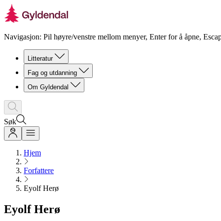
Navigasjon: Pil høyre/venstre mellom menyer, Enter for å åpne, Escap
Litteratur
Fag og utdanning
Om Gyldendal
Søk
Hjem
Forfattere
Eyolf Herø
Eyolf Herø