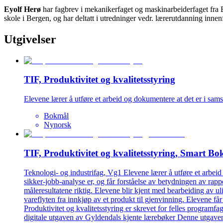
Eyolf Herø
har fagbrev i mekanikerfaget og maskinarbeiderfaget fra
skole i Bergen, og har deltatt i utredninger vedr. lærerutdanning inne
Utgivelser
TIF, Produktivitet og kvalitetsstyring
Elevene lærer å utføre et arbeid og dokumentere at det er i sams
Bokmål
Nynorsk
TIF, Produktivitet og kvalitetsstyring, Smart Bo
Teknologi- og industrifag, Vg1 Elevene lærer å utføre et arbeid
sikker-jobb-analyse er, og får forståelse av betydningen av ra
måleresultatene riktig. Elevene blir kjent med bearbeiding av uli
vareflyten fra innkjøp av et produkt til gjenvinning. Elevene får 
Produktivitet og kvalitetsstyring er skrevet for felles programfa
digitale utgaven av Gyldendals kjente lærebøker Denne utgaven h