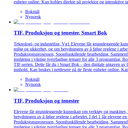
enheter online. Kan kobles direkte på projektor og interaktive ta
Bokmål
Nynorsk
TIF, Produksjon og tenester, Smart Bok
Teknologi- og industrifag, Vg1 Elevene får grunnleggende kunns
miljø og sikkerhet, og om betydningen av å følge reglene i arbei
Produksjonsprosessen, Sponfraskillende bearbeiding, Sammenføy
innføring i viktige tverrfaglige temaer for alle 3 programfag. B
TIF-serien. Dette får du i Smart Bok – den digitale utgaven av 
innhold. Kan brukes i nettlesere på de fleste enheter online. Kan
Bokmål
Nynorsk
TIF, Produksjon og tenester
Elevene får grunnleggende kunnskap om verktøy og maskiner, tek
betydningen av å følge reglene i arbeidet. I del 1 får elevene en
Produksjonsprosessen, Sponfraskillende bearbeiding, Sammenføy
innføring i viktige tverrfaglige temaer for alle 3 programfag. B