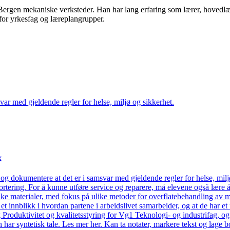
 Bergen mekaniske verksteder. Han har lang erfaring som lærer, hoved
nfor yrkesfag og læreplangrupper.
var med gjeldende regler for helse, miljø og sikkerhet.
k
 og dokumentere at det er i samsvar med gjeldende regler for helse, milj
pportering. For å kunne utføre service og reparere, må elevene også lær
ke materialer, med fokus på ulike metoder for overflatebehandling av met
et innblikk i hvordan partene i arbeidslivet samarbeider, og at de har et 
g Produktivitet og kvalitetsstyring for Vg1 Teknologi- og industrifag, og
ar syntetisk tale. Les mer her. Kan ta notater, markere tekst og lage bo