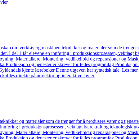
vler.
kap om verktøy og maskiner, teknikker og materialer som de trenger for
det. I del 1 får elevene en innføring i produksjonsprosessen, vektlagt bæ
ning, Materiallære, Montering, vedlikehold og reparasjoner og Maskin
oka Produksjon og tjenester er skrevet for felles programfag Produksjon 
Gyldendals kjente lærebøker Denne utgaven har syntetisk tale. Les mer 
 kobles direkte på projektor og interaktive tavler.
nikker og materialer som de trenger for å produsere varer og tjenester
 innføring i produksjonsprosessen, vektlagt bærekraft og teknologisk utv
ning, Materiallære, Montering, vedlikehold og reparasjoner og Maskin
oka Produksjon og tjenester er skrevet for felles programfag Produksjon 