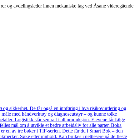
lærer og avdelingsleder innen mekaniske fag ved Åsane videregående
ø og sikkerhet. De får også en innføring i hva risikovurdering og
e å måle med håndverktøy og diagnoseutstyr – og kunne tolke
aller. Logistikk står sentralt i all produksjon. Elevene får følge
felles mål om å utvikle et bedre arbeidsliv for alle parter. Boka
 er en av tre bøker i TIF-serien. Dette får du i Smart Bok – den
kmerker. Søke etter innhold. Kan brukes i nettlesere på de fleste