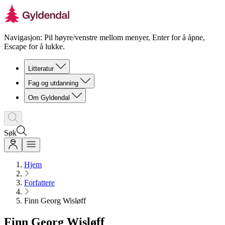
Navigasjon: Pil høyre/venstre mellom menyer, Enter for å åpne,
Escape for å lukke.
Litteratur
Fag og utdanning
Om Gyldendal
Søk
Hjem
Forfattere
Finn Georg Wisløff
Finn Georg Wisløff