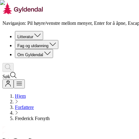
Navigasjon: Pil høyre/venstre mellom menyer, Enter for å åpne, Escap
Litteratur
Fag og utdanning
Om Gyldendal
Søk
Hjem
Forfattere
Frederick Forsyth