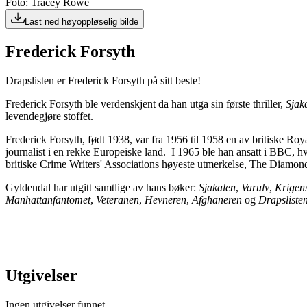
Foto: Tracey Rowe
Last ned høyoppløselig bilde
Frederick Forsyth
Drapslisten er Frederick Forsyth på sitt beste!
Frederick Forsyth ble verdenskjent da han utga sin første thriller,
Sjak
levendegjøre stoffet.
Frederick Forsyth, født 1938, var fra 1956 til 1958 en av britiske Roy
journalist i en rekke Europeiske land. I 1965 ble han ansatt i BBC, hv
britiske Crime Writers' Associations høyeste utmerkelse, The Diamond 
Gyldendal har utgitt samtlige av hans bøker:
Sjakalen
,
Varulv
,
Krigen
Manhattanfantomet
,
Veteranen
,
Hevneren
,
Afghaneren
og
Drapslisten
Utgivelser
Ingen utgivelser funnet