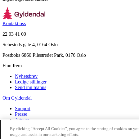
Kontakt oss
22 03 41 00
Sehesteds gate 4, 0164 Oslo
Postboks 6860 Pilestredet Park, 0176 Oslo
Finn frem
Nyhetsbrev
Ledige stillinger
Send inn manus
Om Gyldendal
Support
Presse
Agency
By clicking “Accept All Cookies”, you agree to the storing of cookies on you
©
2026
Gyldendal
usage, and assist in our marketing efforts.
Personvernerklæringer
Informasjonskapsler