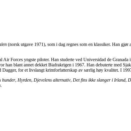
alen
(norsk utgave 1971), som i dag regnes som en klassiker. Han gjør al
al Air Forces yngste piloter. Han studerte ved Universidad de Granada i 
or han blant annet dekket Biafrakrigen i 1967. Han debuterte med Sjakal
Dagger, for et livslangt krimforfatterskap av særlig høy kvalitet. I 19
s hunder
,
Hyrden
,
Djevelens alternativ
,
Det fins ikke slanger i Irland
,
D
.