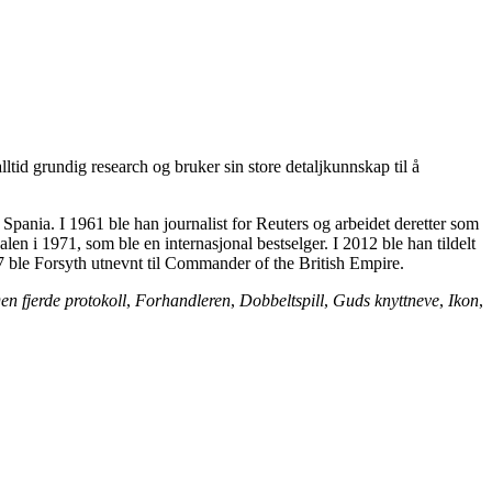
ltid grundig research og bruker sin store detaljkunnskap til å
Spania. I 1961 ble han journalist for Reuters og arbeidet deretter som
en i 1971, som ble en internasjonal bestselger. I 2012 ble han tildelt
97 ble Forsyth utnevnt til Commander of the British Empire.
en fjerde protokoll
,
Forhandleren
,
Dobbeltspill
,
Guds knyttneve
,
Ikon
,