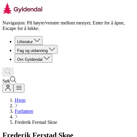
Navigasjon: Pil høyre/venstre mellom menyer, Enter for å åpne,
Escape for å lukke.
Litteratur
Fag og utdanning
Om Gyldendal
Søk
Hjem
Forfattere
Frederik Ferstad Skoe
Frederik Ferstad Skoe