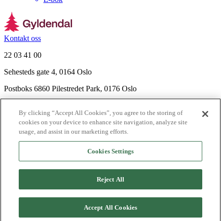
Kontakt oss
22 03 41 00
Sehesteds gate 4, 0164 Oslo
Postboks 6860 Pilestredet Park, 0176 Oslo
Finn frem
By clicking “Accept All Cookies”, you agree to the storing of
Nyhetsbrev
cookies on your device to enhance site navigation, analyze site
Ledige stillinger
usage, and assist in our marketing efforts.
Send inn manus
Cookies Settings
Om Gyldendal
Support
Reject All
Presse
Agency
Accept All Cookies
©
2026
Gyldendal
Personvernerklæringer
Informasjonskapsler