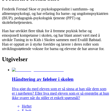
Frederik Ferstad Skoe er psykologspesialist i samfunns- og
allmennpsykologi, og har erfaring fra barne- og ungdomspsykiatrien
(BUP), pedagogisk-psykologisk tjeneste (PPT) og
skolehelsetjenesten.
Han har utviklet flere tiltak for å fremme psykisk helse og
emosjonell kompetanse i skolen, og har blant annet vært med å
utvikle Tuning in to Kids i Skolen sammen med Evalill Bølstad.
Han er opptatt av å styrke foreldre og lærere i deres roller som
utviklingsstøttende voksne for barna og elevene de har ansvar for.
Utgivelser
Håndtering av følelser i skolen
Hva gjør du med eleven som er så sinna at han slår dem som
er i nærheten? Eller hva med eleven som er så engstelig at hun
ikke svarer når du stiller et enkelt spørsmål?
Heftet
E-bok