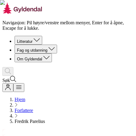
Navigasjon: Pil høyre/venstre mellom menyer, Enter for å åpne,
Escape for å lukke.
Litteratur
Fag og utdanning
Om Gyldendal
Søk
Hjem
Forfattere
Fredrik Parelius