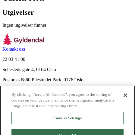
Utgivelser
Ingen utgivelser funnet
Kontakt oss
22 03 41 00
Sehesteds gate 4, 0164 Oslo
Postboks 6860 Pilestredet Park, 0176 Oslo
Finn frem
By clicking “Accept All Cookies”, you agree to the storing of
Nyhetsbrev
cookies on your device to enhance site navigation, analyze site
Ledige stillinger
usage, and assist in our marketing efforts.
Send inn manus
Cookies Settings
Om Gyldendal
Support