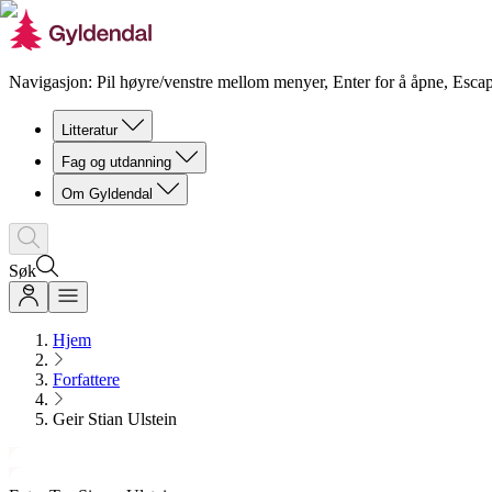
Navigasjon: Pil høyre/venstre mellom menyer, Enter for å åpne, Escap
Litteratur
Fag og utdanning
Om Gyldendal
Søk
Hjem
Forfattere
Geir Stian Ulstein