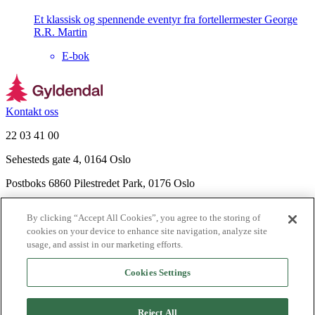
Et klassisk og spennende eventyr fra fortellermester George
R.R. Martin
E-bok
Kontakt oss
22 03 41 00
Sehesteds gate 4, 0164 Oslo
Postboks 6860 Pilestredet Park, 0176 Oslo
Finn frem
By clicking “Accept All Cookies”, you agree to the storing of
Nyhetsbrev
cookies on your device to enhance site navigation, analyze site
Ledige stillinger
usage, and assist in our marketing efforts.
Send inn manus
Cookies Settings
Om Gyldendal
Support
Reject All