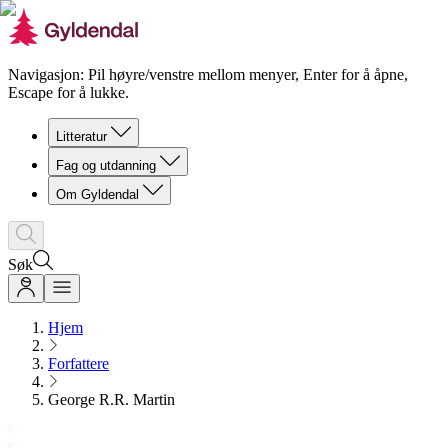
Navigasjon: Pil høyre/venstre mellom menyer, Enter for å åpne,
Escape for å lukke.
Litteratur
Fag og utdanning
Om Gyldendal
Søk
Hjem
Forfattere
George R.R. Martin