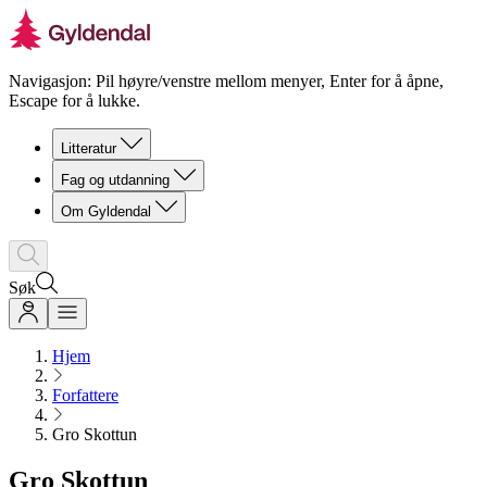
Navigasjon: Pil høyre/venstre mellom menyer, Enter for å åpne,
Escape for å lukke.
Litteratur
Fag og utdanning
Om Gyldendal
Søk
Hjem
Forfattere
Gro Skottun
Gro Skottun