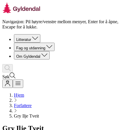
Navigasjon: Pil høyre/venstre mellom menyer, Enter for å åpne,
Escape for å lukke.
Litteratur
Fag og utdanning
Om Gyldendal
Søk
Hjem
Forfattere
Gry Ilje Tveit
Gry Ilje Tveit