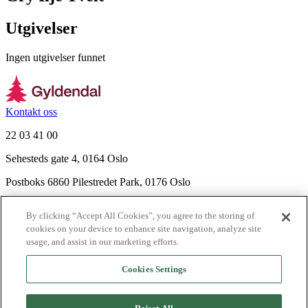
Utgivelser
Ingen utgivelser funnet
Kontakt oss
22 03 41 00
Sehesteds gate 4, 0164 Oslo
Postboks 6860 Pilestredet Park, 0176 Oslo
Finn frem
By clicking “Accept All Cookies”, you agree to the storing of
Nyhetsbrev
cookies on your device to enhance site navigation, analyze site
Ledige stillinger
usage, and assist in our marketing efforts.
Send inn manus
Cookies Settings
Om Gyldendal
Support