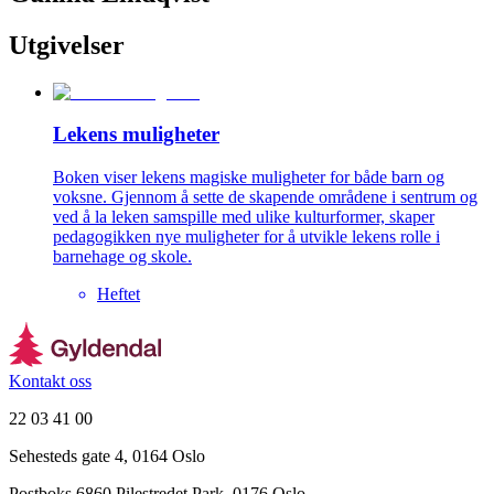
Utgivelser
Lekens muligheter
Boken viser lekens magiske muligheter for både barn og
voksne. Gjennom å sette de skapende områdene i sentrum og
ved å la leken samspille med ulike kulturformer, skaper
pedagogikken nye muligheter for å utvikle lekens rolle i
barnehage og skole.
Heftet
Kontakt oss
22 03 41 00
Sehesteds gate 4, 0164 Oslo
Postboks 6860 Pilestredet Park, 0176 Oslo