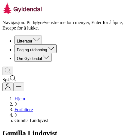
Navigasjon: Pil høyre/venstre mellom menyer, Enter for å åpne,
Escape for å lukke.
Litteratur
Fag og utdanning
Om Gyldendal
Søk
Hjem
Forfattere
Gunilla Lindqvist
Gunilla Lindqvist