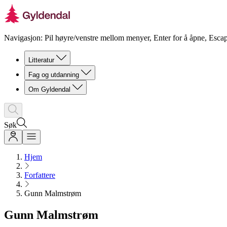
Navigasjon: Pil høyre/venstre mellom menyer, Enter for å åpne, Escap
Litteratur
Fag og utdanning
Om Gyldendal
Søk
Hjem
Forfattere
Gunn Malmstrøm
Gunn Malmstrøm