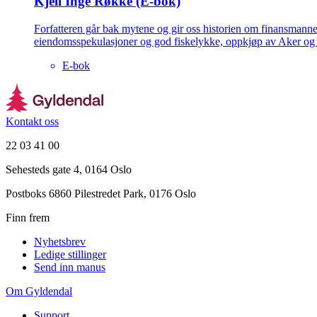
Kjell Inge Røkke (E-bok)
Forfatteren går bak mytene og gir oss historien om finansmann
eiendomsspekulasjoner og god fiskelykke, oppkjøp av Aker og m
E-bok
Kontakt oss
22 03 41 00
Sehesteds gate 4, 0164 Oslo
Postboks 6860 Pilestredet Park, 0176 Oslo
Finn frem
Nyhetsbrev
Ledige stillinger
Send inn manus
Om Gyldendal
Support