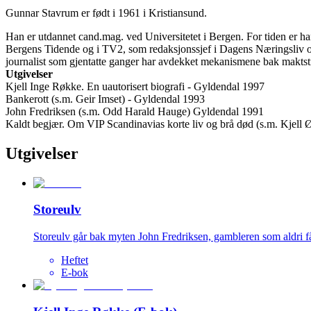
Gunnar Stavrum er født i 1961 i Kristiansund.
Han er utdannet cand.mag. ved Universitetet i Bergen. For tiden er ha
Bergens Tidende og i TV2, som redaksjonssjef i Dagens Næringsliv og
journalist som gjentatte ganger har avdekket mekanismene bak maktstr
Utgivelser
Kjell Inge Røkke. En uautorisert biografi - Gyldendal 1997
Bankerott (s.m. Geir Imset) - Gyldendal 1993
John Fredriksen (s.m. Odd Harald Hauge) Gyldendal 1991
Kaldt begjær. Om VIP Scandinavias korte liv og brå død (s.m. Kjell Ø
Utgivelser
Storeulv
Storeulv går bak myten John Fredriksen, gambleren som aldri får
Heftet
E-bok