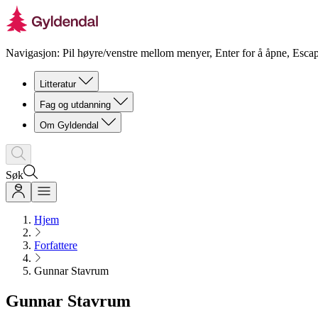
Navigasjon: Pil høyre/venstre mellom menyer, Enter for å åpne, Escap
Litteratur
Fag og utdanning
Om Gyldendal
Søk
Hjem
Forfattere
Gunnar Stavrum
Gunnar Stavrum