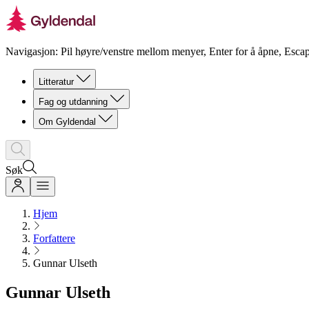
Navigasjon: Pil høyre/venstre mellom menyer, Enter for å åpne, Escap
Litteratur
Fag og utdanning
Om Gyldendal
Søk
Hjem
Forfattere
Gunnar Ulseth
Gunnar Ulseth