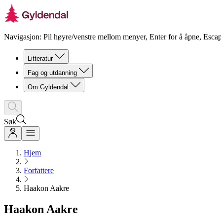
Navigasjon: Pil høyre/venstre mellom menyer, Enter for å åpne, Escap
Litteratur
Fag og utdanning
Om Gyldendal
Søk
Hjem
Forfattere
Haakon Aakre
Haakon Aakre