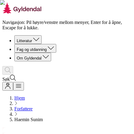
Navigasjon: Pil høyre/venstre mellom menyer, Enter for å åpne,
Escape for å lukke.
Litteratur
Fag og utdanning
Om Gyldendal
Søk
Hjem
Forfattere
Haemin Sunim