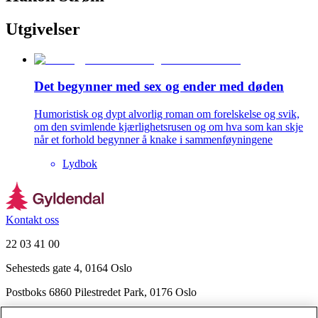
Utgivelser
Det begynner med sex og ender med døden
Humoristisk og dypt alvorlig roman om forelskelse og svik,
om den svimlende kjærlighetsrusen og om hva som kan skje
når et forhold begynner å knake i sammenføyningene
Lydbok
Kontakt oss
22 03 41 00
Sehesteds gate 4, 0164 Oslo
Postboks 6860 Pilestredet Park, 0176 Oslo
Finn frem