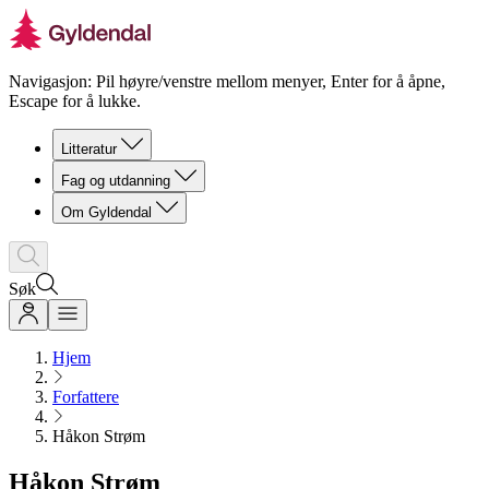
Navigasjon: Pil høyre/venstre mellom menyer, Enter for å åpne,
Escape for å lukke.
Litteratur
Fag og utdanning
Om Gyldendal
Søk
Hjem
Forfattere
Håkon Strøm
Håkon Strøm