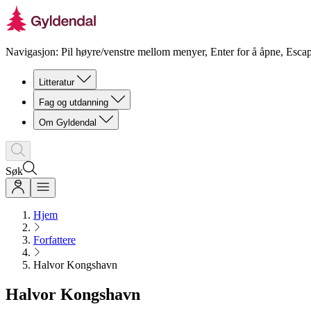
Navigasjon: Pil høyre/venstre mellom menyer, Enter for å åpne, Escap
Litteratur
Fag og utdanning
Om Gyldendal
Søk
Hjem
Forfattere
Halvor Kongshavn
Halvor Kongshavn