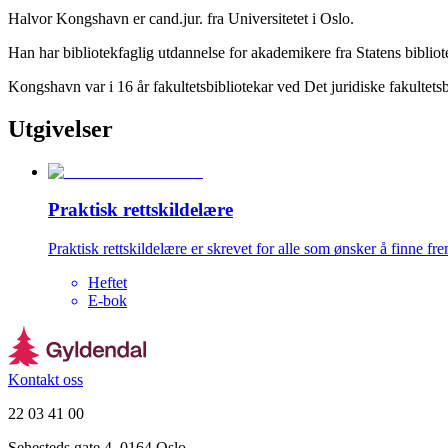
Halvor Kongshavn er cand.jur. fra Universitetet i Oslo.
Han har bibliotekfaglig utdannelse for akademikere fra Statens biblio
Kongshavn var i 16 år fakultetsbibliotekar ved Det juridiske fakultet
Utgivelser
Praktisk rettskildelære
Praktisk rettskildelære er skrevet for alle som ønsker å finne frem
Heftet
E-bok
Kontakt oss
22 03 41 00
Sehesteds gate 4, 0164 Oslo