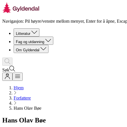
Navigasjon: Pil høyre/venstre mellom menyer, Enter for å åpne, Escap
Litteratur
Fag og utdanning
Om Gyldendal
Søk
Hjem
Forfattere
Hans Olav Bøe
Hans Olav Bøe