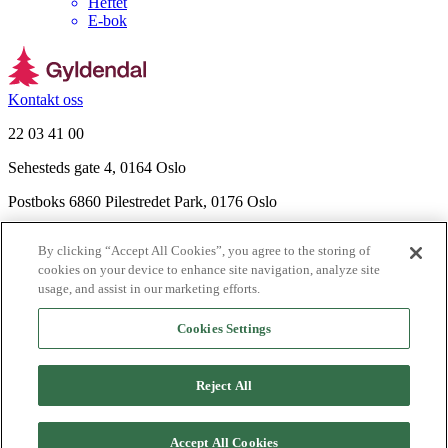
Heftet
E-bok
Kontakt oss
22 03 41 00
Sehesteds gate 4, 0164 Oslo
Postboks 6860 Pilestredet Park, 0176 Oslo
Finn frem
By clicking “Accept All Cookies”, you agree to the storing of
Nyhetsbrev
cookies on your device to enhance site navigation, analyze site
Ledige stillinger
usage, and assist in our marketing efforts.
Send inn manus
Cookies Settings
Om Gyldendal
Support
Reject All
Presse
Agency
Accept All Cookies
©
2026
Gyldendal