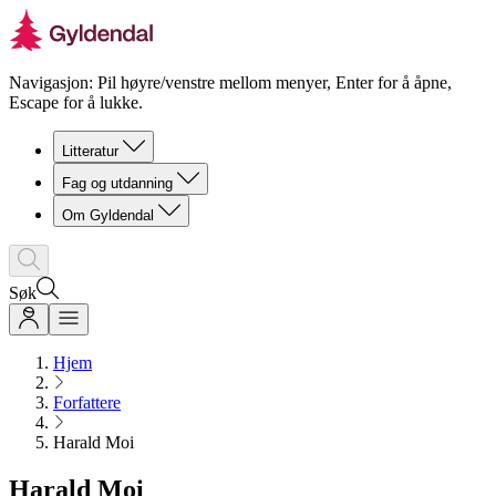
Navigasjon: Pil høyre/venstre mellom menyer, Enter for å åpne,
Escape for å lukke.
Litteratur
Fag og utdanning
Om Gyldendal
Søk
Hjem
Forfattere
Harald Moi
Harald Moi