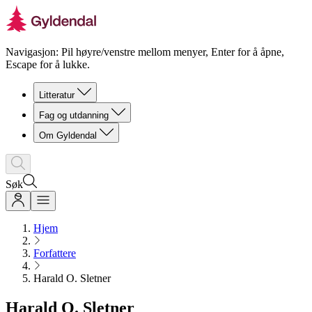
Navigasjon: Pil høyre/venstre mellom menyer, Enter for å åpne,
Escape for å lukke.
Litteratur
Fag og utdanning
Om Gyldendal
Søk
Hjem
Forfattere
Harald O. Sletner
Harald O. Sletner