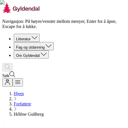
Navigasjon: Pil høyre/venstre mellom menyer, Enter for å åpne,
Escape for å lukke.
Litteratur
Fag og utdanning
Om Gyldendal
Søk
Hjem
Forfattere
Hélène Gullberg