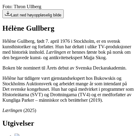
Foto: Thron Ullberg
Last ned høyoppløselig bilde
Hélène Gullberg
Hélène Gullberg, født 7. april 1976 i Stockholm, er en svensk
kunsthistoriker og forfatter. Hun har deltatt i ulike TV-produksjoner
med historisk innhold.
Lærlingen
er hennes første bok på norsk om
den begavede kunst- og antikvitetsekspert Majja Skog.
Boken ble nominert til Årets debut av Svenska Deckarakademin.
Hélène har tidligere vært gjenstandsekspert hos Bukowskis og
Stockholms Auktionsverk og arbeidet mange år som intendant på
Det svenske kongehuset. Hun har også medvirket i programmer som
Historieätarna (SVT) og Drottningarna (TV4) og er medforfatter av
Kungliga Parker – människor och berättelser (2019).
Lærlingen
(2025)
Utgivelser