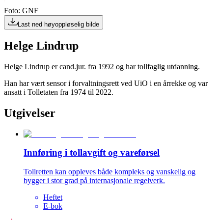
Foto: GNF
Last ned høyoppløselig bilde
Helge Lindrup
Helge Lindrup er cand.jur. fra 1992 og har tollfaglig utdanning.
Han har vært sensor i forvaltningsrett ved UiO i en årrekke og var
ansatt i Tolletaten fra 1974 til 2022.
Utgivelser
Innføring i tollavgift og vareførsel
Tollretten kan oppleves både kompleks og vanskelig og
bygger i stor grad på internasjonale regelverk.
Heftet
E-bok