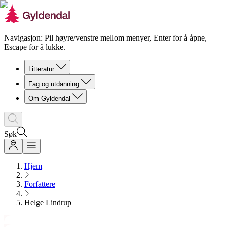
Navigasjon: Pil høyre/venstre mellom menyer, Enter for å åpne,
Escape for å lukke.
Litteratur
Fag og utdanning
Om Gyldendal
Søk
Hjem
Forfattere
Helge Lindrup