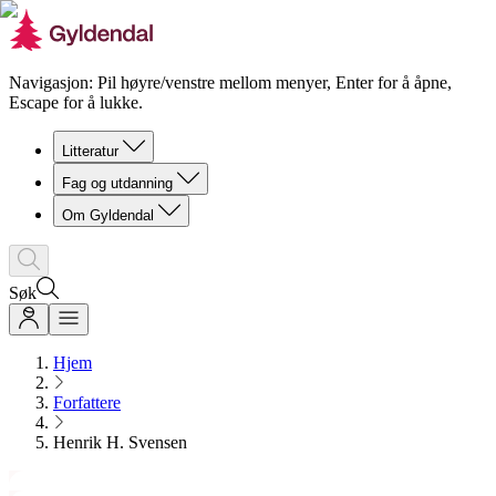
Navigasjon: Pil høyre/venstre mellom menyer, Enter for å åpne,
Escape for å lukke.
Litteratur
Fag og utdanning
Om Gyldendal
Søk
Hjem
Forfattere
Henrik H. Svensen