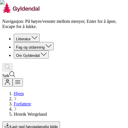
Navigasjon: Pil høyre/venstre mellom menyer, Enter for å åpne,
Escape for å lukke.
Litteratur
Fag og utdanning
Om Gyldendal
Søk
Hjem
Forfattere
Henrik Wergeland
Last ned høyoppløselig bilde