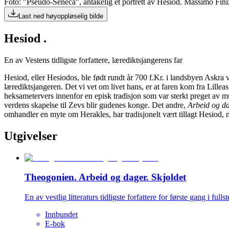
Foto: "Pseudo-Seneca", antakelig et portrett av Hesiod. Massimo Fi
Last ned høyoppløselig bilde
Hesiod .
En av Vestens tidligste forfattere, lærediktsjangerens far
Hesiod, eller Hesiodos, ble født rundt år 700 f.Kr. i landsbyen Askra v
lærediktsjangeren. Det vi vet om livet hans, er at faren kom fra Lille
heksametervers innenfor en episk tradisjon som var sterkt preget av mu
verdens skapelse til Zevs blir gudenes konge. Det andre,
Arbeid og d
omhandler en myte om Herakles, har tradisjonelt vært tillagt Hesiod, m
Utgivelser
Theogonien. Arbeid og dager. Skjoldet
En av vestlig litteraturs tidligste forfattere for første gang i ful
Innbundet
E-bok