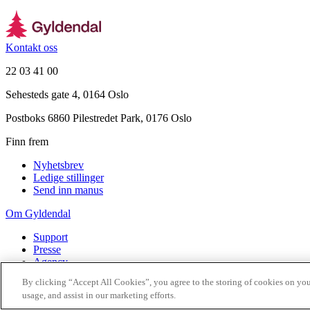
Kontakt oss
22 03 41 00
Sehesteds gate 4, 0164 Oslo
Postboks 6860 Pilestredet Park, 0176 Oslo
Finn frem
Nyhetsbrev
Ledige stillinger
Send inn manus
Om Gyldendal
Support
Presse
Agency
By clicking “Accept All Cookies”, you agree to the storing of cookies on you
©
2026
Gyldendal
usage, and assist in our marketing efforts.
Personvernerklæringer
Informasjonskapsler