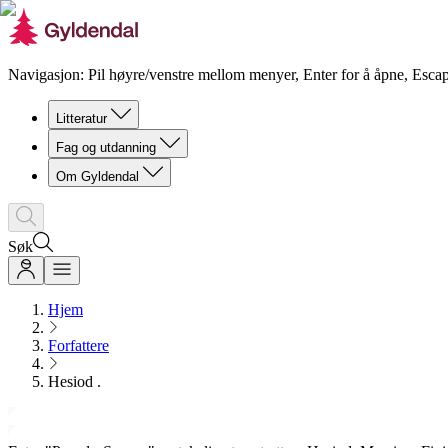
Navigasjon: Pil høyre/venstre mellom menyer, Enter for å åpne, Escap
Litteratur
Fag og utdanning
Om Gyldendal
Søk
Hjem
Forfattere
Hesiod .