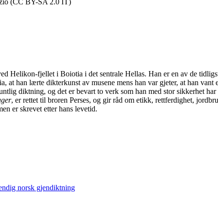
nizio (CC BY-SA 2.0 IT)
ed Helikon-fjellet i Boiotia i det sentrale Hellas. Han er en av de tidli
asia, at han lærte dikterkunst av musene mens han var gjeter, at han van
ntlig diktning, og det er bevart to verk som han med stor sikkerhet har
ager
, er rettet til broren Perses, og gir råd om etikk, rettferdighet, jord
en er skrevet etter hans levetid.
lstendig norsk gjendiktning