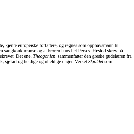
gste, kjente europeiske forfattere, og regnes som opphavsmann til
t en sangkonkurranse og at broren hans het Perses. Hesiod skrev på
 skrevet. Det ene,
Theogonien
, sammenfatter den greske gudelæren fra
bruk, sjøfart og heldige og uheldige dager. Verket
Skjoldet
som