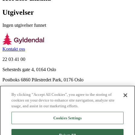
Utgivelser
Ingen utgivelser funnet
Kontakt oss
22 03 41 00
Sehesteds gate 4, 0164 Oslo
Postboks 6860 Pilestredet Park, 0176 Oslo
Finn frem
By clicking “Accept All Cookies”, you agree to the storing of
Nyhetsbrev
cookies on your device to enhance site navigation, analyze site
Ledige stillinger
usage, and assist in our marketing efforts.
Send inn manus
Cookies Settings
Om Gyldendal
Support