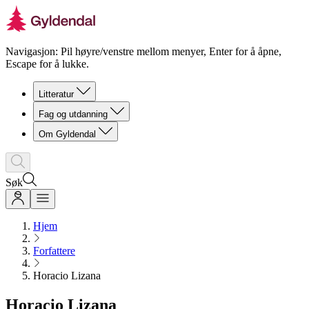
Navigasjon: Pil høyre/venstre mellom menyer, Enter for å åpne,
Escape for å lukke.
Litteratur
Fag og utdanning
Om Gyldendal
Søk
Hjem
Forfattere
Horacio Lizana
Horacio Lizana