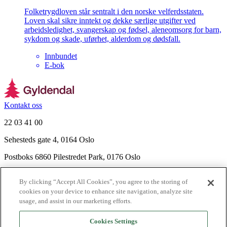
Folketrygdloven står sentralt i den norske velferdsstaten.
Loven skal sikre inntekt og dekke særlige utgifter ved
arbeidsledighet, svangerskap og fødsel, aleneomsorg for barn,
sykdom og skade, uførhet, alderdom og dødsfall.
Innbundet
E-bok
Kontakt oss
22 03 41 00
Sehesteds gate 4, 0164 Oslo
Postboks 6860 Pilestredet Park, 0176 Oslo
Finn frem
By clicking “Accept All Cookies”, you agree to the storing of
Nyhetsbrev
cookies on your device to enhance site navigation, analyze site
Ledige stillinger
usage, and assist in our marketing efforts.
Send inn manus
Cookies Settings
Om Gyldendal