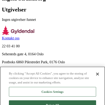
Utgivelser
Ingen utgivelser funnet
Kontakt oss
22 03 41 00
Sehesteds gate 4, 0164 Oslo
Postboks 6860 Pilestredet Park, 0176 Oslo
Finn frem
By clicking “Accept All Cookies”, you agree to the storing of
Nyhetsbrev
cookies on your device to enhance site navigation, analyze site
Ledige stillinger
usage, and assist in our marketing efforts.
Send inn manus
Cookies Settings
Om Gyldendal
Support