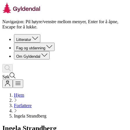
Navigasjon: Pil høyre/venstre mellom menyer, Enter for å åpne,
Escape for å lukke.
Litteratur
Fag og utdanning
Om Gyldendal
Søk
Hjem
Forfattere
Ingela Strandberg
Ingela Strandberg