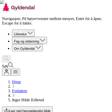
Navigasjon: Pil høyre/venstre mellom menyer, Enter for å åpne,
Escape for å lukke.
Litteratur
Fag og utdanning
Om Gyldendal
Søk
Hjem
Forfattere
Inger Hilde Killerud
Last ned høyoppløselig bilde