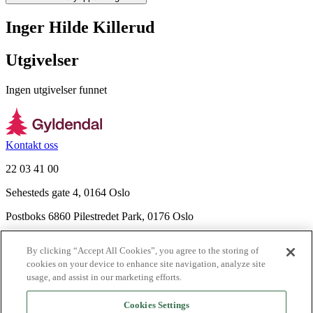
Inger Hilde Killerud
Utgivelser
Ingen utgivelser funnet
Kontakt oss
22 03 41 00
Sehesteds gate 4, 0164 Oslo
Postboks 6860 Pilestredet Park, 0176 Oslo
Finn frem
By clicking “Accept All Cookies”, you agree to the storing of
Nyhetsbrev
cookies on your device to enhance site navigation, analyze site
Ledige stillinger
usage, and assist in our marketing efforts.
Send inn manus
Cookies Settings
Om Gyldendal