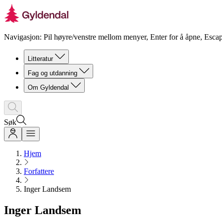
Navigasjon: Pil høyre/venstre mellom menyer, Enter for å åpne, Escap
Litteratur
Fag og utdanning
Om Gyldendal
Søk
Hjem
Forfattere
Inger Landsem
Inger Landsem