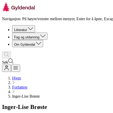
Navigasjon: Pil høyre/venstre mellom menyer, Enter for å åpne, Escap
Litteratur
Fag og utdanning
Om Gyldendal
Søk
Hjem
Forfattere
Inger-Lise Brøste
Inger-Lise Brøste