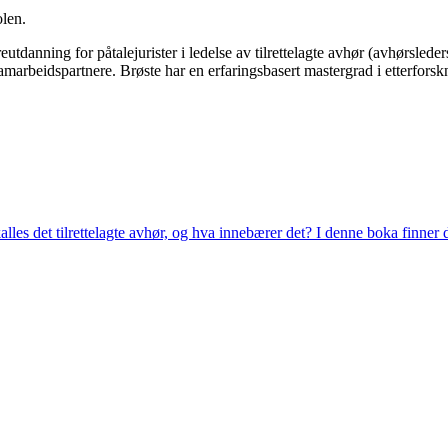
olen.
eutdanning for påtalejurister i ledelse av tilrettelagte avhør (avhørsled
 samarbeidspartnere. Brøste har en erfaringsbasert mastergrad i etterforsk
alles det tilrettelagte avhør, og hva innebærer det? I denne boka finner 