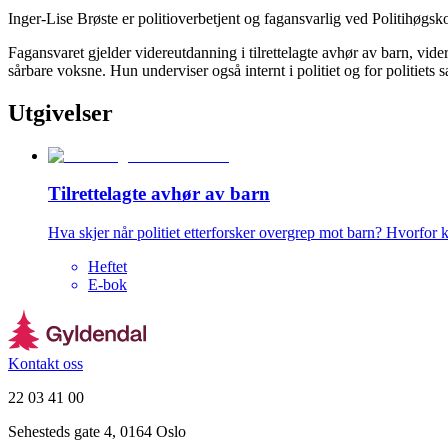
Inger-Lise Brøste er politioverbetjent og fagansvarlig ved Politihøgsk
Fagansvaret gjelder videreutdanning i tilrettelagte avhør av barn, vider
sårbare voksne. Hun underviser også internt i politiet og for politiets
Utgivelser
Tilrettelagte avhør av barn
Hva skjer når politiet etterforsker overgrep mot barn? Hvorfor k
Heftet
E-bok
Kontakt oss
22 03 41 00
Sehesteds gate 4, 0164 Oslo