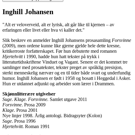
Inghill Johansen
"Alt er veloverveid, alt er lyrisk, alt går like til kjernen – av
erfaringen eller livet eller hva vi kaller det."
Slik beskrev en anmelder Inghill Johansens prosasamling
Forsvinne
(2009), men ordene kunne like gjerne gjelde hele dette kresne,
kritikerroste forfatterskapet. Før hun debuterte med romanen
Hjertehvitt
i 1990, hadde hun hatt tekster på trykk i
litteraturtidsskriftene Vinduet og Vagant. Senere er det kommet tre
samlinger med prosatekster, tekster preget av språklig presisjon,
sterkt menneskelig nærvær og en til tider både svart og underfundig
humor. Inghill Johansen er født i 1958 og bosatt i Heggedal i Asker.
Hun er utdannet adjunkt og arbeider som lærer i Drammen.
Skjønnlitterære utgivelser
Suge. Klage. Forsvinne.
Samlet utgave 2011
Forsvinne
. Prosa 2009
Klage
. Prosa 2001
Nye linjer 1998. Årlig antologi. Bidragsyter (Kolon)
Suge
. Prosa 1996
Hjertehvitt.
Roman 1991