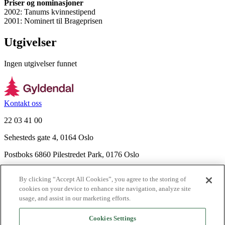
Priser og nominasjoner
2002: Tanums kvinnestipend
2001: Nominert til Brageprisen
Utgivelser
Ingen utgivelser funnet
Kontakt oss
22 03 41 00
Sehesteds gate 4, 0164 Oslo
Postboks 6860 Pilestredet Park, 0176 Oslo
Finn frem
By clicking “Accept All Cookies”, you agree to the storing of
Nyhetsbrev
cookies on your device to enhance site navigation, analyze site
Ledige stillinger
usage, and assist in our marketing efforts.
Send inn manus
Cookies Settings
Om Gyldendal