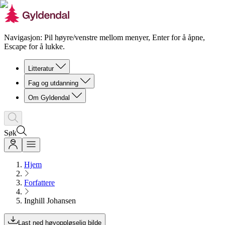
Navigasjon: Pil høyre/venstre mellom menyer, Enter for å åpne,
Escape for å lukke.
Litteratur
Fag og utdanning
Om Gyldendal
Søk
Hjem
Forfattere
Inghill Johansen
Last ned høyoppløselig bilde