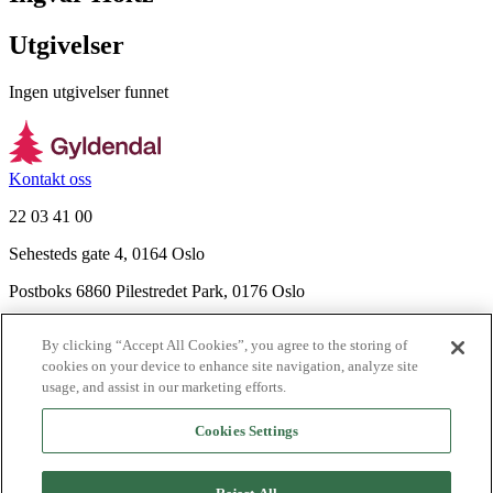
Utgivelser
Ingen utgivelser funnet
Kontakt oss
22 03 41 00
Sehesteds gate 4, 0164 Oslo
Postboks 6860 Pilestredet Park, 0176 Oslo
Finn frem
By clicking “Accept All Cookies”, you agree to the storing of
Nyhetsbrev
cookies on your device to enhance site navigation, analyze site
Ledige stillinger
usage, and assist in our marketing efforts.
Send inn manus
Cookies Settings
Om Gyldendal
Support