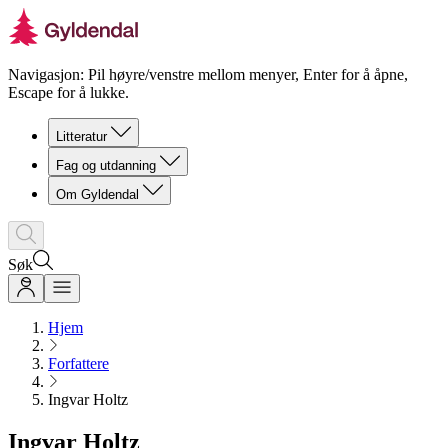
Navigasjon: Pil høyre/venstre mellom menyer, Enter for å åpne,
Escape for å lukke.
Litteratur
Fag og utdanning
Om Gyldendal
Søk
Hjem
Forfattere
Ingvar Holtz
Ingvar Holtz