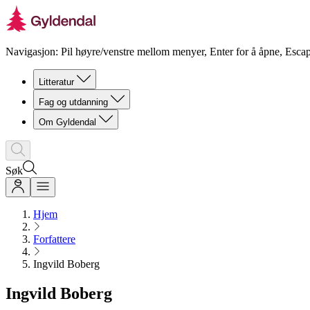
Navigasjon: Pil høyre/venstre mellom menyer, Enter for å åpne, Escap
Litteratur
Fag og utdanning
Om Gyldendal
Søk
Hjem
Forfattere
Ingvild Boberg
Ingvild Boberg