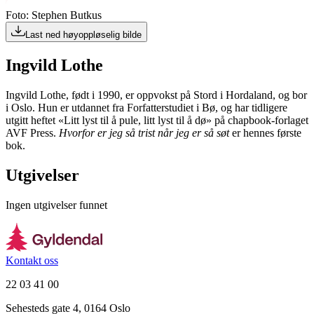
Foto: Stephen Butkus
Last ned høyoppløselig bilde
Ingvild Lothe
Ingvild Lothe, født i 1990, er oppvokst på Stord i Hordaland, og bor
i Oslo. Hun er utdannet fra Forfatterstudiet i Bø, og har tidligere
utgitt heftet «Litt lyst til å pule, litt lyst til å dø» på chapbook-forlaget
AVF Press.
Hvorfor er jeg så trist når jeg er så søt
er hennes første
bok.
Utgivelser
Ingen utgivelser funnet
Kontakt oss
22 03 41 00
Sehesteds gate 4, 0164 Oslo