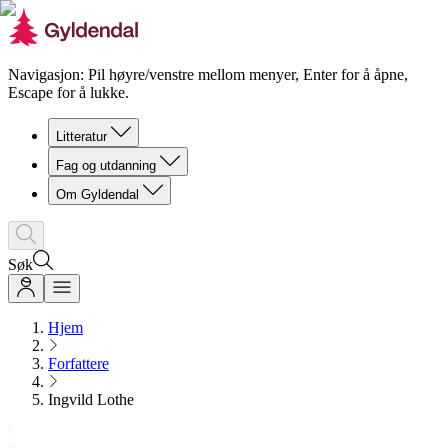
Navigasjon: Pil høyre/venstre mellom menyer, Enter for å åpne,
Escape for å lukke.
Litteratur
Fag og utdanning
Om Gyldendal
Søk
Hjem
Forfattere
Ingvild Lothe