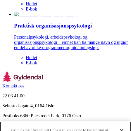
Heftet
E-bok
Praktisk organisasjonspsykologi
Personalpsykologi, arbeidspsykologi og
organisasjonspsykologi – emnet kan ha mange navn og utgjør
en del av ulike programmer og utdanningsløp.
Heftet
E-bok
Kontakt oss
22 03 41 00
Sehesteds gate 4, 0164 Oslo
Postboks 6860 Pilestredet Park, 0176 Oslo
Finn frem
By clicking “Accept All Cookies”, you agree to the storing of