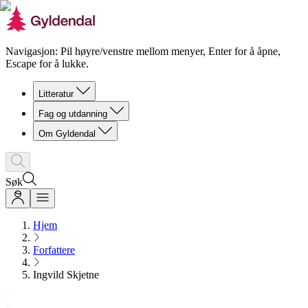
Navigasjon: Pil høyre/venstre mellom menyer, Enter for å åpne,
Escape for å lukke.
Litteratur
Fag og utdanning
Om Gyldendal
Søk
Hjem
Forfattere
Ingvild Skjetne