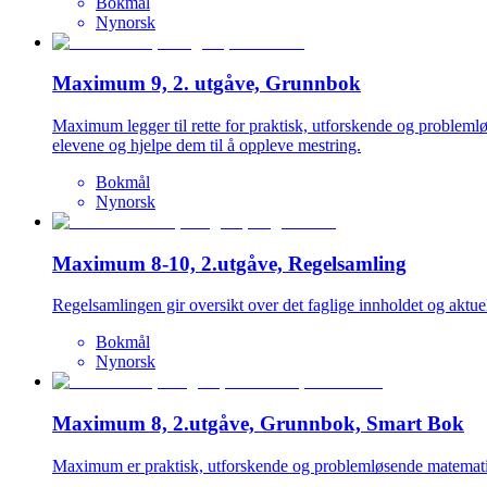
Bokmål
Nynorsk
Maximum 9, 2. utgåve, Grunnbok
Maximum legger til rette for praktisk, utforskende og problem
elevene og hjelpe dem til å oppleve mestring.
Bokmål
Nynorsk
Maximum 8-10, 2.utgåve, Regelsamling
Regelsamlingen gir oversikt over det faglige innholdet og aktuel
Bokmål
Nynorsk
Maximum 8, 2.utgåve, Grunnbok, Smart Bok
Maximum er praktisk, utforskende og problemløsende matemati