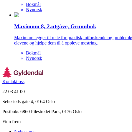
Bokmål
Nynorsk
Maximum 8, 2.utgåve, Grunnbok
Maximum legger til rette for praktisk, utforskende og problem
elevene og hjelpe dem til å oppleve mestring.
Bokmål
Nynorsk
Kontakt oss
22 03 41 00
Sehesteds gate 4, 0164 Oslo
Postboks 6860 Pilestredet Park, 0176 Oslo
Finn frem
Nyhetsbrev