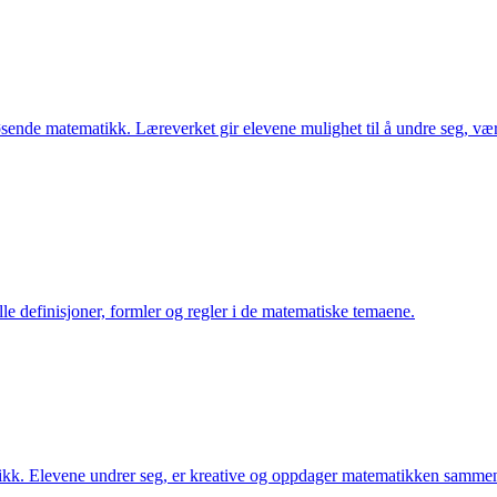
løsende matematikk. Læreverket gir elevene mulighet til å undre seg, 
le definisjoner, formler og regler i de matematiske temaene.
kk. Elevene undrer seg, er kreative og oppdager matematikken samme