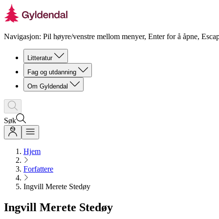
Navigasjon: Pil høyre/venstre mellom menyer, Enter for å åpne, Escap
Litteratur
Fag og utdanning
Om Gyldendal
Søk
Hjem
Forfattere
Ingvill Merete Stedøy
Ingvill Merete Stedøy