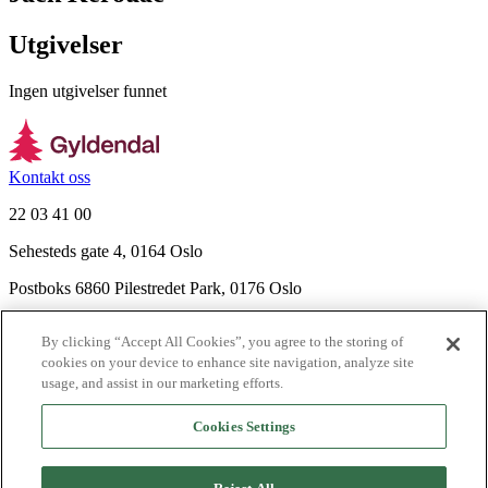
Utgivelser
Ingen utgivelser funnet
Kontakt oss
22 03 41 00
Sehesteds gate 4, 0164 Oslo
Postboks 6860 Pilestredet Park, 0176 Oslo
Finn frem
By clicking “Accept All Cookies”, you agree to the storing of
Nyhetsbrev
cookies on your device to enhance site navigation, analyze site
Ledige stillinger
usage, and assist in our marketing efforts.
Send inn manus
Cookies Settings
Om Gyldendal
Support