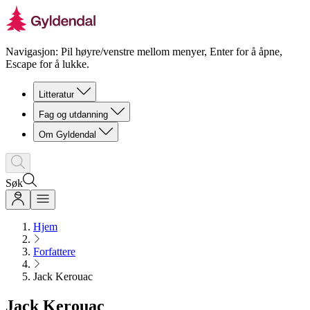
Navigasjon: Pil høyre/venstre mellom menyer, Enter for å åpne,
Escape for å lukke.
Litteratur
Fag og utdanning
Om Gyldendal
Søk
Hjem
Forfattere
Jack Kerouac
Jack Kerouac